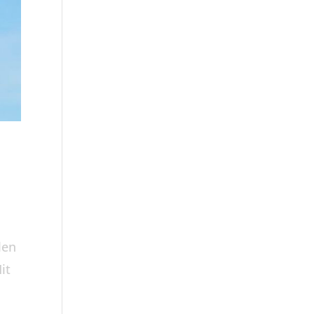
len
it