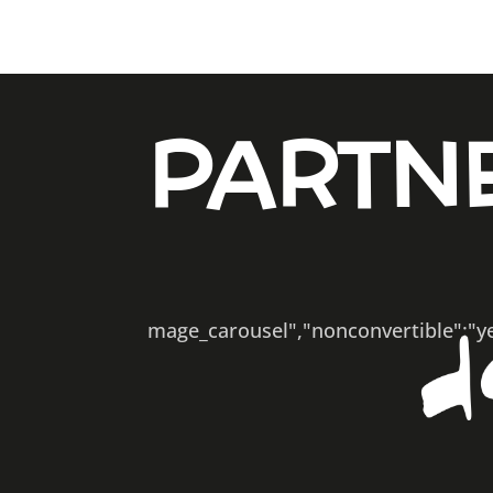
PARTN
usel","nonconvertible":"yes"}