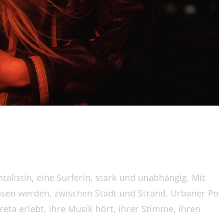
talistin, eine Surferin, stark und unabhängig. Mit
sen werden, zwischen Stadt und Strand. Urbaner P
eta erlebt, ihre Musik hört, ihrer Stimme, ihren