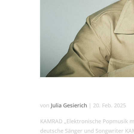
KAMRAD
von
Julia Gesierich
|
20. Feb. 2025
KAMRAD „Elektronische Popmusik mit
deutsche Sänger und Songwriter KA