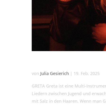
GRETA
von
Julia Gesierich
|
19. Feb. 2025
GRETA Greta ist eine Multi-Instrumen
Liedern zwischen Jugend und erwach
mit Salz in den Haaren. Wenn man Gr