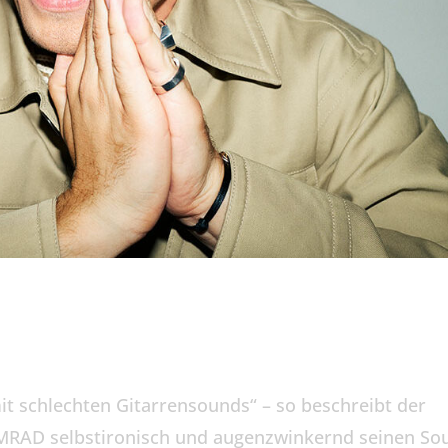
 schlechten Gitarrensounds“ – so beschreibt der
MRAD selbstironisch und augenzwinkernd seinen So