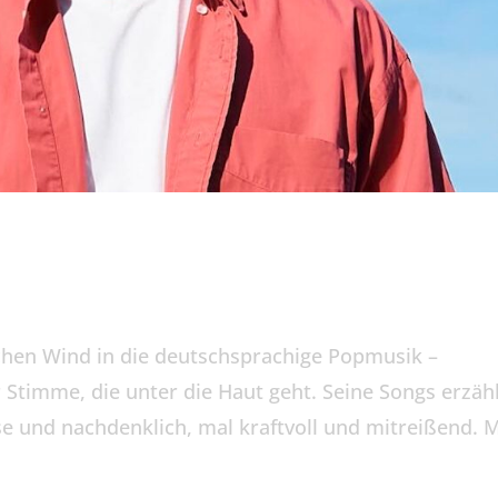
hen Wind in die deutschsprachige Popmusik –
r Stimme, die unter die Haut geht. Seine Songs erzäh
e und nachdenklich, mal kraftvoll und mitreißend. M